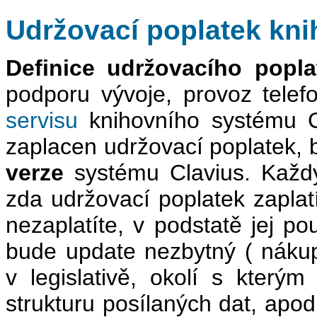
Udržovací poplatek kn
Definice udržovacího popla
podporu vývoje, provoz telef
servisu
knihovního systému Cl
zaplacen udržovací poplatek,
verze
systému Clavius. Každý
zda udržovací poplatek zaplatí
nezaplatíte, v podstatě jej p
bude update nezbytný ( nák
v legislativě, okolí s který
strukturu posílaných dat, apod