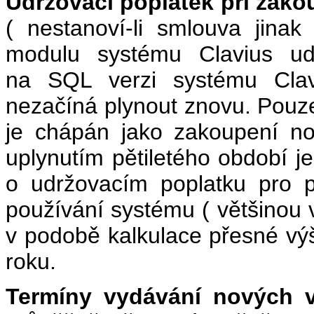
Udržovací poplatek při zako
( nestanoví-li smlouva jina
modulu systému Clavius udr
na SQL verzi systému Clavi
nezačíná plynout znovu. Pou
je chápán jako zakoupení n
uplynutím pětiletého období j
o udržovacím poplatku pro p
používání systému ( většinou 
v podobě kalkulace přesné vý
roku.
Termíny vydávání nových v