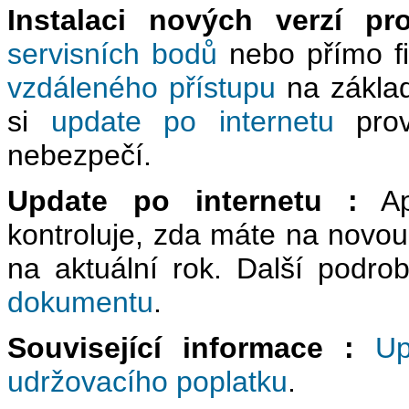
Instalaci nových verzí pr
servisních bodů
nebo přímo fir
vzdáleného přístupu
na zákla
si
update po internetu
prov
nebezpečí.
Update po internetu :
Apl
kontroluje, zda máte na novou v
na aktuální rok. Další podro
dokumentu
.
Související informace :
Up
udržovacího poplatku
.