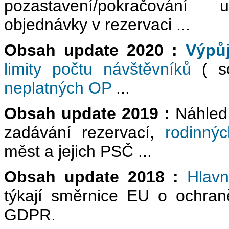
pozastavení/pokračován
objednávky v rezervaci ...
Obsah update 2020 :
Výpůj
limity počtu návštěvníků
( so
neplatných OP
...
Obsah update 2019 :
Náhled 
zadávání rezervací,
rodinný
měst a jejich PSČ ...
Obsah update 2018 :
Hlavn
týkají směrnice EU o ochra
GDPR.