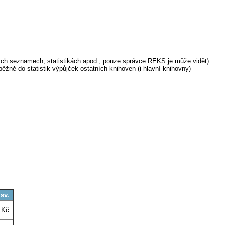
ých seznamech, statistikách apod., pouze správce REKS je může vidět)
běžně do statistik výpůjček ostatních knihoven (i hlavní knihovny)
 sv.
0 Kč