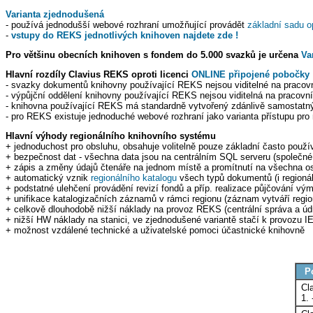
Varianta zjednodušená
- používá jednodušší webové rozhraní umožňující provádět
základní sadu o
-
vstupy do REKS jednotlivých knihoven najdete zde !
Pro většinu obecních knihoven s fondem do 5.000 svazků je určena
Va
Hlavní rozdíly Clavius REKS oproti licenci
ONLINE připojené pobočky
- svazky dokumentů knihovny používající REKS nejsou viditelné na pracov
- výpůjční oddělení knihovny používající REKS nejsou viditelná na pracovníc
- knihovna používající REKS má standardně vytvořený zdánlivě samostatn
- pro REKS existuje jednoduché webové rozhraní jako varianta přístupu pro
Hlavní výhody regionálního knihovního systému
+ jednoduchost pro obsluhu, obsahuje volitelně pouze základní často použ
+ bezpečnost dat - všechna data jsou na centrálním SQL serveru (společné
+ zápis a změny údajů čtenáře na jednom místě a promítnutí na všechna os
+ automatický vznik
regionálního katalogu
všech typů dokumentů (i regionál
+ podstatné ulehčení provádění revizí fondů a příp. realizace půjčování v
+ unifikace katalogizačních záznamů v rámci regionu (záznam vytváří regio
+ celkově dlouhodobě nižší náklady na provoz REKS (centrální správa a ú
+ nižší HW náklady na stanici, ve zjednodušené variantě stačí k provozu IE
+ možnost vzdálené technické a uživatelské pomoci účastnické knihovně
P
Cl
1. 