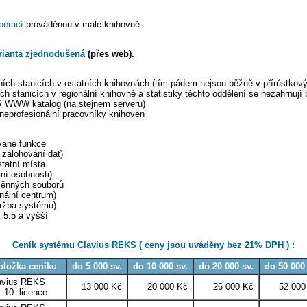
perací
prováděnou v malé knihovně
rianta zjednodušená
(přes web).
ních stanicích v ostatních knihovnách (tím pádem nejsou běžně v přírůstkov
h stanicích v regionální knihovně a statistiky těchto oddělení se nezahrnují 
ý WWW katalog (na stejném serveru)
 neprofesionální pracovníky knihoven
ívané funkce
 zálohování dat)
tatní místa
ní osobnosti)
ýměnných souborů
nální centrum)
držba systému)
 5.5 a vyšší
Ceník systému Clavius REKS ( ceny jsou uváděny bez 21% DPH ) :
oložka ceníku
do 5 000 sv.
do 10 000 sv.
do 20 000 sv.
do 50 000
avius REKS
13 000 Kč
20 000 Kč
26 000 Kč
52 00
- 10. licence