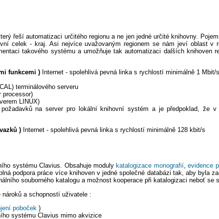
ý řeší automatizaci určitého regionu a ne jen jedné určité knihovny. Pojem 
vní celek - kraj. Asi nejvíce uvažovaným regionem se nám jeví oblast v r
plementaci takového systému a umožňuje tak automatizaci dalších knihoven 
mi funkcemi )
Internet - spolehlivá pevná linka s rychlostí minimálně 1 Mbit/
(CAL) terminálového serveru
r processor)
rverem LINUX)
d požadavků na server pro lokální knihovní systém a je předpoklad, že 
vazků )
Internet - spolehlivá pevná linka s rychlostí minimálně 128 kbit/s
vního systému Clavius. Obsahuje moduly
katalogizace monografií
,
evidence p
 plná podpora práce více knihoven v jedné společné databázi tak, aby byla z
lního souborného katalogu a možnost kooperace při katalogizaci neboť se sd
e nároků a schopností uživatele :
ojení poboček
)
vního systému Clavius mimo akvizice