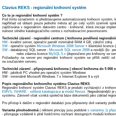
Clavius REKS - regionální knihovní systém
Co to je regionální knihovní systém ?
Pod tímto označením si představujeme automatizovaný knihovní systém, kter
například od oblasti pouze jednoho města až po celý vyšší územně sprá
zajišťována v regionálním datovém centru - knihovně, která iniciuje im
nutnost silného katalogizačního centra s rozhodovacími pravomocemi.
Technické zázemí - regionální centrum ( knihovna pověřená regionální
HW
- kvalitní server, operační paměť minimálně RAM 4 GB, záložní zdroj
SW
- operační systém
Microsoft Windows 2008 Server
+ klientské licence 
SW
- databázový SQL server -
Microsoft SQL server 2008
a novější (lic. pe
nebo zdarma licence
MySQL 5.x
(doporučeno pro knihovny se se
Požadavky na server pro regionální knihovní systém se příliš neliší o
na současném serveru.
Technické zázemí - připojovaná knihovna ( obecní knihovna do 5 000 s
HW - jakékoli PC vhodné pro operační systém Windows
SW - minimálně Microsoft Windows 7 s Internet Explorer 9 a výš
Popis regionálního knihovního systému Clavius REKS
Regionální knihovní systém Clavius REKS je produkt vycházející z kniho
EMVS
,
ISHARE - sdílená katalogizace
a
modul Revize
. Nejpodstatnější je
systému. Zároveň však vzniká společná báze dokumentů jako základ regioná
Pro přístup k datům v regionální databázi jsou připraveny dvě varianty podl
Varianta plnohodnotná
( některé principy jsou podobné
s variantou 1) přip
- přistupuje vzdáleně k plně funkčnímu rozhraní dostupných modulů kniho