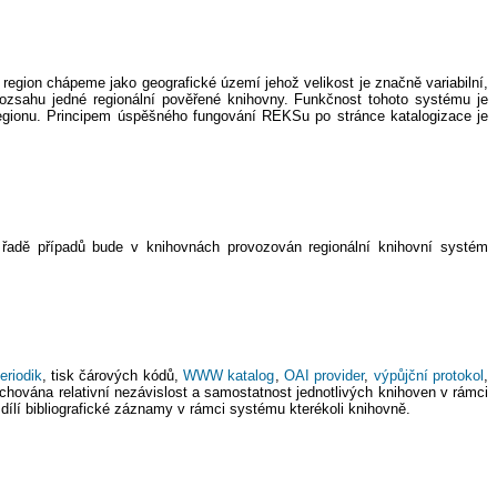
region chápeme jako geografické území jehož velikost je značně variabilní,
ozsahu jedné regionální pověřené knihovny. Funkčnost tohoto systému je
regionu. Principem úspěšného fungování REKSu po stránce katalogizace je
s
v řadě případů bude v knihovnách provozován regionální knihovní systém
eriodik
, tisk čárových kódů,
WWW katalog
,
OAI provider
,
výpůjční protokol
,
achována relativní nezávislost a samostatnost jednotlivých knihoven v rámci
ílí bibliografické záznamy v rámci systému kterékoli knihovně.