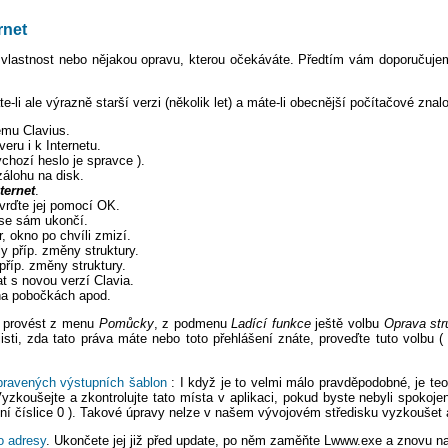
rnet
 vlastnost nebo nějakou opravu, kterou očekáváte. Předtím vám doporučujem
-li ale výrazně starší verzi (několik let) a máte-li obecnější počítačové znal
ému Clavius.
eru i k Internetu.
chozí heslo je spravce ).
álohu na disk.
ternet
.
tvrďte jej pomocí OK.
 se sám ukončí.
, okno po chvíli zmizí.
 příp. změny struktury.
příp. změny struktury.
t s novou verzí Clavia.
 na pobočkách apod.
9 provést z menu
Pomůcky
, z podmenu
Ladící funkce
ještě volbu
Oprava str
sti, zda tato práva máte nebo toto přehlášení znáte, proveďte tuto volbu 
pravených výstupních šablon
: I když je to velmi málo pravděpodobné, je t
zkoušejte a zkontrolujte tato místa v aplikaci, pokud byste nebyli spokoj
ní číslice 0 ). Takové úpravy nelze v našem vývojovém středisku vyzkoušet a
o adresy
. Ukončete jej již před update, po něm zaměňte Lwww.exe a znovu nas