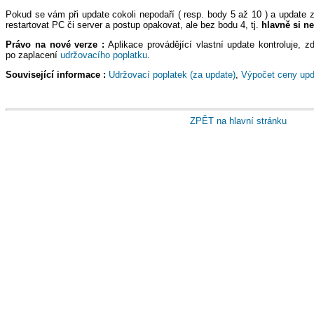
Pokud se vám při update cokoli nepodaří ( resp. body 5 až 10 ) a updat
restartovat PC či server a postup opakovat, ale bez bodu 4, tj.
hlavně si n
Právo na nové verze :
Aplikace provádějící vlastní update kontroluje, 
po zaplacení
udržovacího poplatku
.
Související informace :
Udržovací poplatek (za update)
,
Výpočet ceny upd
ZPĚT na hlavní stránku