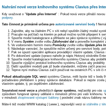
Nahrání nové verze knihovního systému Clavius přes Inte
Kdy uvažovat o "
Update přes Internet
" : Pokud nová verze přináší novou
podpory
.
Tato činnost je primárně určena pro
autorizované servisní body
!
Nemáte
Zajistěte, aby na žádném PC v síti nebyl spuštěn žádný modul syst
Pracujte na počítači na kterém je pokud možno rychlé připojení k serv
Spusťte modul katalogizace a přihlaste se jako správce systému ( vý
V menu
Systém
zvolte volbu
Zálohování dat
a proveďte kompletní z
Ve vodorovném horním menu
Pomůcky
zvolte volbu
Update přes In
Následuje varování, že spouštíte režim určený pro servisní body, po
Pak se spustí speciální aplikace provádějící vlastní update, Clavius
Po dokončení update (vpravo nahoře je nápis Hotovo) stiskněte Enter
Spusťte modul katalogizace knihovního systému Clavius aby proběhly
Spusťte výpůjční protokol knihovního systému Clavius aby proběhly 
Další spuštění modulů pak již bude standardní, můžete začít pracova
Teprve nyní mohou Clavius začít používat na ostatních PC v síti či
Pokud aktualizujete SQL verzi
systému Clavius, měli byste též v bodu 
požadováno přehlášení s právy správce databáze. Pokud si nejste zcela ji
vlastním update, tj. po úspěšném zálohování.
Souvislost nové verze a
předešlých
úprav systému
, nejčastěji pro vás
u
způsobem fungovat úpravy udělané v minulosti přímo pro vaši knihovnu. Vy
v minulosti
zkopírované výstupní šablony
( poslední znak názvu šablony ne
Máte-li též modul WWW katalog ( Lwww ), nejnovější verzi si
stáhněte z tét