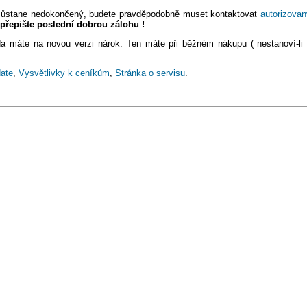
e zůstane nedokončený, budete pravděpodobně muset kontaktovat
autorizovan
epřepište poslední dobrou zálohu !
zda máte na novou verzi nárok. Ten máte při běžném nákupu ( nestanoví-li
ate
,
Vysvětlivky k ceníkům
,
Stránka o servisu
.