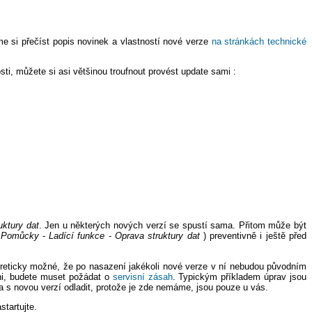
e si přečíst popis novinek a vlastností nové verze
na stránkách technické
osti, můžete si asi většinou troufnout provést update sami :
uktury dat
. Jen u některých nových verzí se spustí sama. Přitom může být
(
Pomůcky
-
Ladící funkce
-
Oprava struktury dat
) preventivně i ještě před
eoreticky možné, že po nasazení jakékoli nové verze v ní nebudou původním
eni, budete muset požádat o
servisní zásah
. Typickým příkladem úprav jsou
 s novou verzí odladit, protože je zde nemáme, jsou pouze u vás.
tartujte.