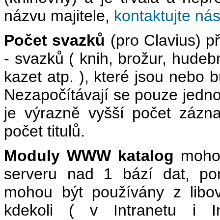
názvu majitele,
kontaktujte ná
Počet svazků
(pro Clavius) p
- svazků ( knih, brožur, hud
kazet atp. ), které jsou nebo
Nezapočítávají se pouze jednot
je výrazně vyšší počet záz
počet titulů.
Moduly WWW katalog
mohou
serveru nad 1 bází dat, po
mohou být používány z libo
kdekoli ( v Intranetu i Int