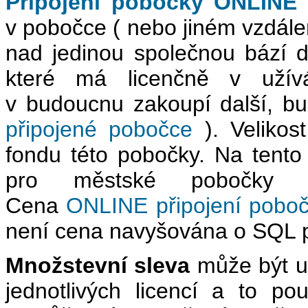
Připojení pobočky ONLINE
v pobočce ( nebo jiném vzdále
nad jedinou společnou bází d
které má licenčně v užívá
v budoucnu zakoupí další, b
připojené pobočce
). Velikos
fondu této pobočky. Na tento
pro městské pobočky n
Cena
ONLINE připojení pobo
není cena navyšována o SQL p
Množstevní sleva
může být up
jednotlivých licencí a to p