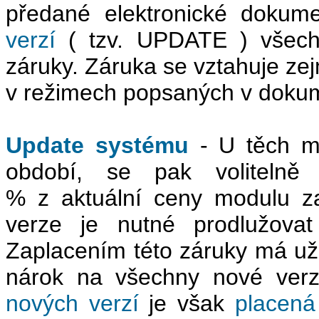
předané elektronické doku
verzí
( tzv. UPDATE ) všech
záruky. Záruka se vztahuje ze
v režimech popsaných v dokum
Update systému
- U těch mo
období, se pak volitelně
% z aktuální ceny modulu z
verze je nutné prodlužovat
Zaplacením této záruky má uži
nárok na všechny nové verz
nových verzí
je však
placená