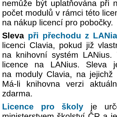
nemůže být uplatňována při n
počet modulů v rámci této lice
na nákup licencí pro pobočky.
Sleva
při přechodu z LANi
licenci Clavia, pokud již vlast
na knihovní systém LANius. 
licence na LANius. Sleva j
na moduly Clavia, na jejichž e
Má-li knihovna verzi aktuá
zdarma.
Licence pro školy
je ur
ministerstvem školství ČR a j