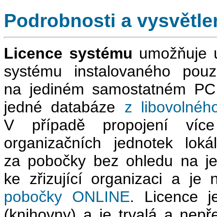
Podrobnosti a vysvětle
Licence systému
umožňuje u
systému instalovaného pou
na jediném samostatném PC 
jedné databáze
z libovolné
V případě propojení více
organizačních jednotek loká
za pobočky bez ohledu na je
ke zřizující organizaci a je
pobočky ONLINE
. Licence j
(knihovny) a je trvalá a ne